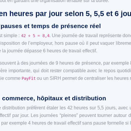
, tout en gardant une organisation tenable sur la durée.
 heures par jour selon 5, 5,5 et 6 jou
, pauses et temps de présence réel
st simple :
. Une journée de travail représente donc
42 ÷ 5 = 8,4
a disposition de l’employeur, hors pause où il peut vaquer libre
 journée dépasse 6 heures de travail effectif.
souvent à des journées de 9 heures de présence, par exemple 8h
ière importante, qui doit rester compatible avec le repos quotid
 paie comme
ou un SIRH permet de centraliser les heures r
PayFit
e commerce, hôpitaux et distribution
istribution préfèrent étaler les 42 heures sur 5,5 jours, ave
 effectif par jour. Les journées “pleines” peuvent tourner auto
par exemple 4 heures de travail effectif sans pause formelle si l