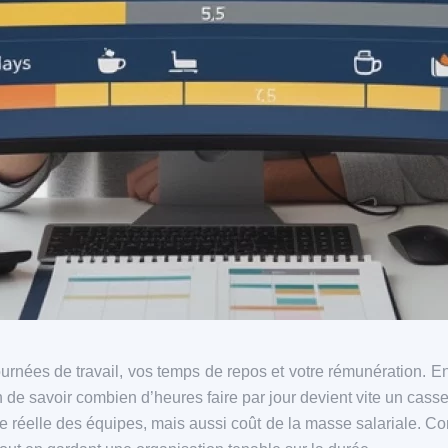
ées de travail, vos temps de repos et votre rémunération. Ent
 de savoir combien d’heures faire par jour devient vite un casse‑
rge réelle des équipes, mais aussi coût de la masse salariale.