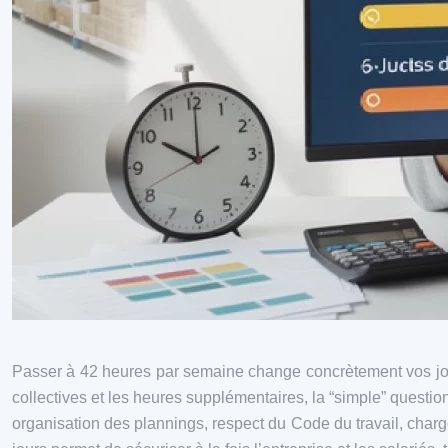
Passer à 42 heures par semaine change concrètement vos journ
collectives et les heures supplémentaires, la “simple” question
organisation des plannings, respect du Code du travail, cha