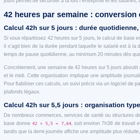
jours permet de sécuriser à la fois l’entreprise et les salariés
42 heures par semaine : conversion en
Calcul 42h sur 5 jours : durée quotidienne
Si vous répartissez 42 heures sur 5 jours, le calcul de base e
il s’agit bien de la durée pendant laquelle le salarié est à l
temps de pause quotidienne, au minimum 20 minutes dès que la
Concrètement, une semaine de 42 heures sur 5 jours aboutit 
et le midi. Cette organisation implique une amplitude journal
Pour fiabiliser ces calculs, un suivi précis via un logiciel de
plafonds légaux.
Calcul 42h sur 5,5 jours : organisation typ
De nombreux commerces, services de santé ou structures de d
base donne
, soit environ 7h38 de travail
42 ÷ 5,5 ≈ 7,64
tandis que la demi‑journée affiche une amplitude plus réduite, 