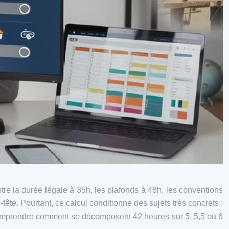
re la durée légale à 35h, les plafonds à 48h, les conventions
tête. Pourtant, ce calcul conditionne des sujets très concrets :
 Comprendre comment se décomposent 42 heures sur 5, 5,5 ou 6