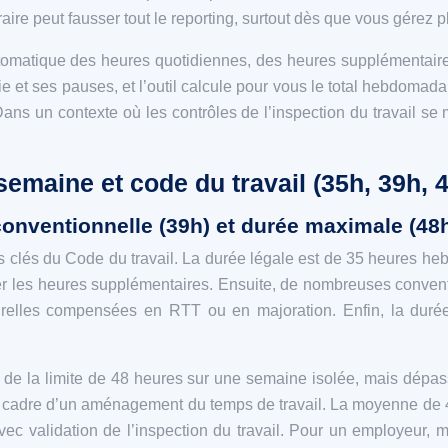
ire peut fausser tout le reporting, surtout dès que vous gérez pl
tomatique des heures quotidiennes, des heures supplémentaires
tie et ses pauses, et l’outil calcule pour vous le total hebdomad
ans un contexte où les contrôles de l’inspection du travail se 
semaine et code du travail (35h, 39h, 
 conventionnelle (39h) et durée maximale (48
ns clés du Code du travail. La durée légale est de 35 heures h
er les heures supplémentaires. Ensuite, de nombreuses convent
urelles compensées en RTT ou en majoration. Enfin, la dur
de la limite de 48 heures sur une semaine isolée, mais dépa
 cadre d’un aménagement du temps de travail. La moyenne de 42
ec validation de l’inspection du travail. Pour un employeur, 