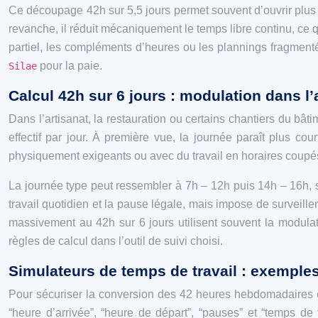
Ce découpage 42h sur 5,5 jours permet souvent d’ouvrir plus 
revanche, il réduit mécaniquement le temps libre continu, ce q
partiel, les compléments d’heures ou les plannings fragmentés
pour la paie.
Silae
Calcul 42h sur 6 jours : modulation dans l’a
Dans l’artisanat, la restauration ou certains chantiers du bâ
effectif par jour. À première vue, la journée paraît plus co
physiquement exigeants ou avec du travail en horaires coupé
La journée type peut ressembler à 7h – 12h puis 14h – 16h, 
travail quotidien et la pause légale, mais impose de surveil
massivement au 42h sur 6 jours utilisent souvent la modulat
règles de calcul dans l’outil de suivi choisi.
Simulateurs de temps de travail : exemples
Pour sécuriser la conversion des 42 heures hebdomadaires en
“heure d’arrivée”, “heure de départ”, “pauses” et “temps de tr