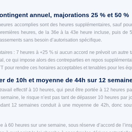
ontingent annuel, majorations 25 % et 50 %
ures accomplies sont des heures supplémentaires, sauf pour les
 premières heures, de la 36e à la 43e heure incluse, puis d
assements sans besoin d’autorisation spécifique.
s : 7 heures à +25 % si aucun accord ne prévoit un autre taux
al, ce qui impose alors des contreparties en repos supplémenta
T pour rendre ces horaires acceptables et tenables pour les équ
ier de 10h et moyenne de 44h sur 12 semain
ail effectif à 10 heures, qui peut être portée à 12 heures par 
semaine, le risque n’est pas tant de dépasser 10 heures par j
ndant 12 semaines conduit à une moyenne de 42h, donc sous 
e à 60 heures sur une semaine, sous réserve d’accord de l’inspe