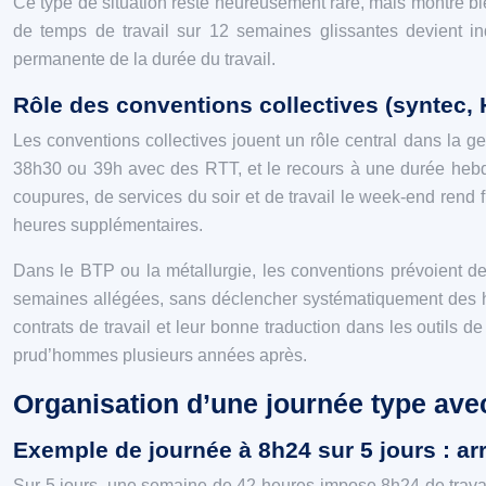
Ce type de situation reste heureusement rare, mais montre bie
de temps de travail sur 12 semaines glissantes devient in
permanente de la durée du travail.
Rôle des conventions collectives (syntec, 
Les conventions collectives jouent un rôle central dans la 
38h30 ou 39h avec des RTT, et le recours à une durée hebdoma
coupures, de services du soir et de travail le week‑end rend 
heures supplémentaires.
Dans le BTP ou la métallurgie, les conventions prévoient de
semaines allégées, sans déclencher systématiquement des heu
contrats de travail et leur bonne traduction dans les outils d
prud’hommes plusieurs années après.
Organisation d’une journée type ave
Exemple de journée à 8h24 sur 5 jours : arr
Sur 5 jours, une semaine de 42 heures impose 8h24 de travail