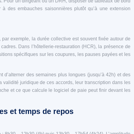
les. Pour un dirigeant ou un DRH, disposer de tableaux de bord
rir à des embauches saisonnières plutôt qu’à une extension
, par exemple, la durée collective est souvent fixée autour de
 cadres. Dans l’hôtellerie‑restauration (HCR), la présence de
sitions spécifiques sur les coupures, les pauses payées et les
nt d’alterner des semaines plus longues (jusqu’à 42h) et des
lidité juridique de ces accords, leur transcription dans les
che et ce que calcule le logiciel de paie peut finir devant les
es et temps de repos
 à : 8h30 – 12h30 (4h) puis 13h30 – 17h54 (4h24). L’amplitude