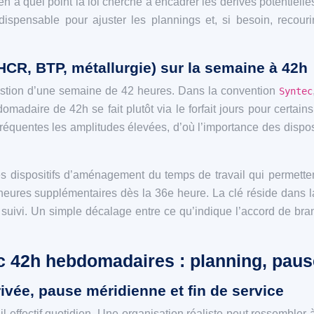
n à quel point la loi cherche à encadrer les dérives potentiel
dispensable pour ajuster les plannings et, si besoin, recou
HCR, BTP, métallurgie) sur la semaine à 42h
gestion d’une semaine de 42 heures. Dans la convention
Syntec
daire de 42h se fait plutôt via le forfait jours pour certains
fréquentes les amplitudes élevées, d’où l’importance des dispo
s dispositifs d’aménagement du temps de travail qui permette
res supplémentaires dès la 36e heure. La clé réside dans la va
e suivi. Un simple décalage entre ce qu’indique l’accord de bran
c 42h hebdomadaires : planning, paus
ivée, pause méridienne et fin de service
 effectif quotidien. Une organisation réaliste peut ressembler