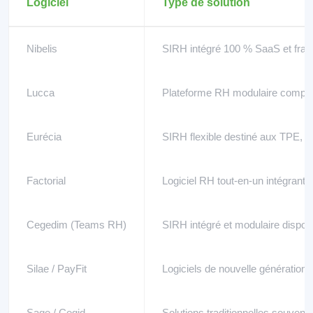
Logiciel
Type de solution
Nibelis
SIRH intégré 100 % SaaS et fran
Lucca
Plateforme RH modulaire composé
Eurécia
SIRH flexible destiné aux TPE, 
Factorial
Logiciel RH tout-en-un intégrant l’I
Cegedim (Teams RH)
SIRH intégré et modulaire dispon
Silae / PayFit
Logiciels de nouvelle génération
Sage / Cegid
Solutions traditionnelles souvent