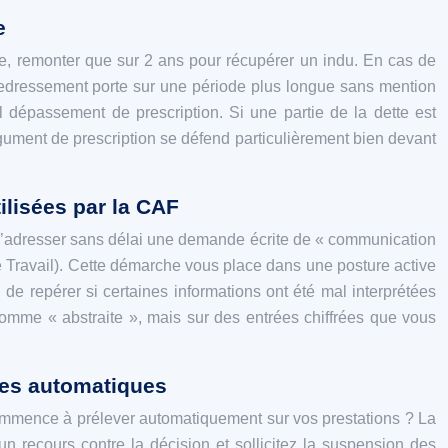
e
pe, remonter que sur 2 ans pour récupérer un indu. En cas de
e redressement porte sur une période plus longue sans mention
 dépassement de prescription. Si une partie de la dette est
gument de prescription se défend particulièrement bien devant
ilisées par la CAF
ent d’adresser sans délai une demande écrite de « communication
ce Travail). Cette démarche vous place dans une posture active
de repérer si certaines informations ont été mal interprétées
somme « abstraite », mais sur des entrées chiffrées que vous
ues automatiques
ommence à prélever automatiquement sur vos prestations ? La
 recours contre la décision et sollicitez la suspension des