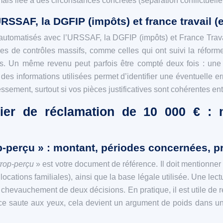
 mais liée à des circonstances concrètes (séparation conflictuelle
SSAF, la DGFIP (impôts) et france travail (
automatisés avec l’URSSAF, la DGFIP (impôts) et France Travai
 de contrôles massifs, comme celles qui ont suivi la réform
iés. Un même revenu peut parfois être compté deux fois : une f
es informations utilisées permet d’identifier une éventuelle e
ssement, surtout si vos pièces justificatives sont cohérentes ent
ier de réclamation de 10 000 € : no
rop-perçu » : montant, périodes concernées, p
 trop-perçu
» est votre document de référence. Il doit mentionner
ocations familiales), ainsi que la base légale utilisée. Une lectu
 chevauchement de deux décisions. En pratique, il est utile de re
ce saute aux yeux, cela devient un argument de poids dans un