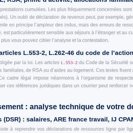
 prestations cumulées. Les plus fréquemment concernées sont
pés). Un oubli de déclaration de revenus peut, par exemple, g
 limite en principe l’ampleur des indus, mais des erreurs de re
est particulièrement sensible aux séjours à l’étranger et au c
plus vous pouvez cibler l’analyse et la contestation.
rticles L.553-2, L.262-46 du code de l’action
ligée par la loi. Les articles
du Code de la Sécurité s
L.553-2
s familiales, de RSA ou d’aides au logement. Ces textes fixent a
 Ce cadre légal impose néanmoins à l’organisme de respecter 
iser ces références juridiques dans un courrier peut renforcer n
ssement : analyse technique de votre 
s (DSR) : salaires, ARE france travail, IJ CP
siste à reprendre vos
déclarations de ressources
ligne par lig