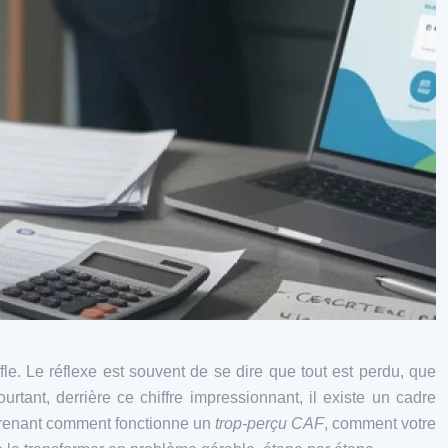
le. Le réflexe est souvent de se dire que tout est perdu, que
urtant, derrière ce chiffre impressionnant, il existe un cadre
omprenant comment fonctionne un
trop-perçu CAF
, comment votre