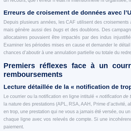
un recours, que l’erreur n’était ni intentionnelle ni organisée,
Erreurs de croisement de données avec l’UR
Depuis plusieurs années, les CAF utilisent des croisements 
mais génère aussi des
bugs
et des doublons. Des campagnes
allocataires pouvaient être impactés par des indus injustif
Examiner les périodes mises en cause et demander le détail d
chances d’aboutir à une annulation partielle ou totale du redre
Premiers réflexes face à un courr
remboursements
Lecture détaillée de la « notification de t
Le courrier ou la notification en ligne intitulé «
notification de
la nature des prestations (APL, RSA, AAH, Prime d’activité, all
en trop, une prestation qui ne vous a jamais été versée, ou un
chaque ligne avec vos relevés de compte. Si une incohéren
paiement.