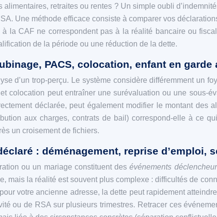
alimentaires, retraites ou rentes ? Un simple oubli d’indemnité
 RSA. Une méthode efficace consiste à comparer vos déclarations 
 à la CAF ne correspondent pas à la réalité bancaire ou fiscal
ification de la période ou une réduction de la dette.
ubinage, PACS, colocation, enfant en garde 
nalyse d’un trop-perçu. Le système considère différemment un 
t colocation peut entraîner une surévaluation ou une sous‑éva
rrectement déclarée, peut également modifier le montant des all
ribution aux charges, contrats de bail) correspond‑elle à ce 
ès un croisement de fichiers.
éclaré : déménagement, reprise d’emploi, s
ration ou un mariage constituent des
événements déclencheur
e, mais la réalité est souvent plus complexe : difficultés de co
ur votre ancienne adresse, la dette peut rapidement atteindre 
vité ou de RSA sur plusieurs trimestres. Retracer ces événeme