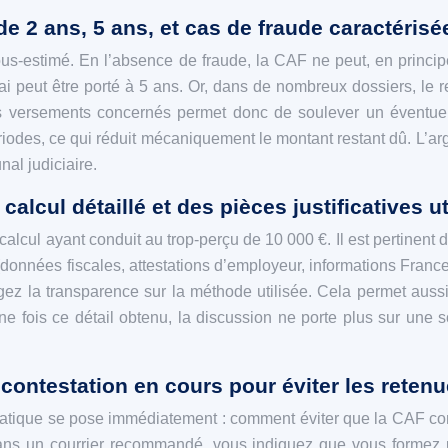
de 2 ans, 5 ans, et cas de fraude caractérisé
ous‑estimé. En l’absence de fraude, la CAF ne peut, en princi
lai peut être porté à 5 ans. Or, dans de nombreux dossiers, l
 des versements concernés permet donc de soulever un éventuel
odes, ce qui réduit mécaniquement le montant restant dû. L’ar
al judiciaire.
ul détaillé et des pièces justificatives ut
 du calcul ayant conduit au trop-perçu de 10 000 €. Il est pertin
s (données fiscales, attestations d’employeur, informations Fran
gez la transparence sur la méthode utilisée. Cela permet aussi 
ne fois ce détail obtenu, la discussion ne porte plus sur une 
ontestation en cours pour éviter les reten
 pratique se pose immédiatement : comment éviter que la CAF c
ans un courrier recommandé, vous indiquez que vous formez un