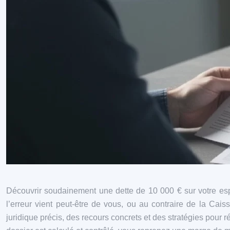
Découvrir soudainement une dette de 10 000 € sur votre espac
l’erreur vient peut‑être de vous, ou au contraire de la Caiss
juridique précis, des recours concrets et des stratégies pour