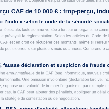
nœuvre réelle. L’objectif n’est pas de subir cette dette, mais d
çu CAF de 10 000 € : trop-perçu, indu,
 « l’indu » selon le code de la sécurité social
urité sociale, toute somme versée à tort par un organisme comme 
e prévoyait la réglementation. Selon les articles du Code de 
 CAF est en droit de récupérer ces montants, même si l’erreur 
l de petites erreurs sur plusieurs mois ou années. Comprendre 
F, fausse déclaration et suspicion de fraude
 Une
erreur matérielle
de la CAF (bug informatique, mauvais croi
tentionnelle. Une omission involontaire (déclaration tardive, i
e, suppose une volonté de tromper l’organisme, par exemple en
 cas, la CAF peut ajouter des pénalités, appliquer un délai d
e la stratégie de contestation ou de négociation.
, RSA, prime d’activité, allocations familia