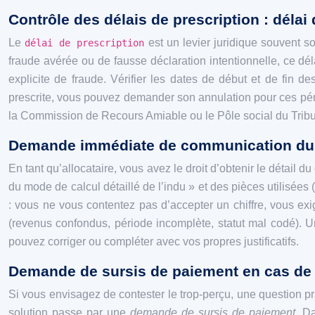
Contrôle des délais de prescription : délai 
Le
est un levier juridique souvent s
délai de prescription
fraude avérée ou de fausse déclaration intentionnelle, ce dé
explicite de fraude. Vérifier les dates de début et de fin
prescrite, vous pouvez demander son annulation pour ces péri
la Commission de Recours Amiable ou le Pôle social du Tribun
Demande immédiate de communication du calc
En tant qu’allocataire, vous avez le droit d’obtenir le détail
du mode de calcul détaillé de l’indu » et des pièces utilisée
: vous ne vous contentez pas d’accepter un chiffre, vous exi
(revenus confondus, période incomplète, statut mal codé). U
pouvez corriger ou compléter avec vos propres justificatifs.
Demande de sursis de paiement en cas de c
Si vous envisagez de contester le trop-perçu, une question
solution passe par une
demande de sursis de paiement
. D