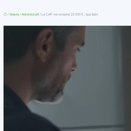
/
Statuts / Administratif
/ La CAF me réclame 10 000 € : que faire