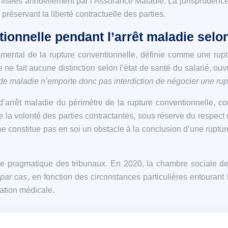
isées annuellement par l’Assurance Maladie. La jurisprudence 
 préservant la liberté contractuelle des parties.
ionnelle pendant l’arrêt maladie selon
amental de la rupture conventionnelle, définie comme une ruptu
e ne fait aucune distinction selon l’état de santé du salarié, o
 de maladie n’emporte donc pas interdiction de négocier une rup
d’arrêt maladie du périmètre de la rupture conventionnelle, co
 de la volonté des parties contractantes, sous réserve du respec
 ne constitue pas en soi un obstacle à la conclusion d’une rupt
che pragmatique des tribunaux. En 2020, la chambre sociale d
 par cas
, en fonction des circonstances particulières entourant
uation médicale.