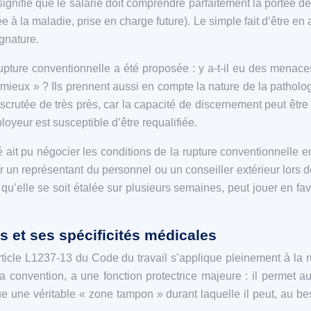
signifie que le salarié doit comprendre parfaitement la portée de 
e à la maladie, prise en charge future). Le simple fait d’être en 
gnature.
pture conventionnelle a été proposée : y a-t-il eu des menaces
e mieux » ? Ils prennent aussi en compte la nature de la pathol
scrutée de très près, car la capacité de discernement peut êtr
loyeur est susceptible d’être requalifiée.
ait pu négocier les conditions de la rupture conventionnelle 
 un représentant du personnel ou un conseiller extérieur lors de 
u qu’elle se soit étalée sur plusieurs semaines, peut jouer en 
es et ses spécificités médicales
’article L1237-13 du Code du travail s’applique pleinement à la
 convention, a une fonction protectrice majeure : il permet au 
itue une véritable « zone tampon » durant laquelle il peut, au 