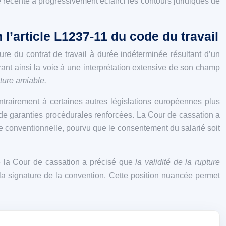
récente a progressivement éclairci les contours juridiques de
 l’article L1237-11 du code du travail
re du contrat de travail à durée indéterminée résultant d’un
uvrant ainsi la voie à une interprétation extensive de son champ
ture amiable.
ntrairement à certaines autres législations européennes plus
t de garanties procédurales renforcées. La Cour de cassation a
ure conventionnelle, pourvu que le consentement du salarié soit
e la Cour de cassation a précisé que
la validité de la rupture
 la signature de la convention. Cette position nuancée permet