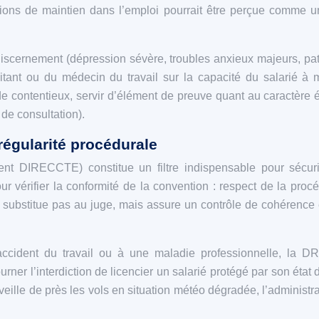
tions de maintien dans l’emploi pourrait être perçue comme 
discernement (dépression sévère, troubles anxieux majeurs, patho
aitant ou du médecin du travail sur la capacité du salarié 
e contentieux, servir d’élément de preuve quant au caractère é
de consultation).
égularité procédurale
t DIRECCTE) constitue un filtre indispensable pour sécuri
r vérifier la conformité de la convention : respect de la procéd
se substitue pas au juge, mais assure un contrôle de cohérence e
n accident du travail ou à une maladie professionnelle, la 
rner l’interdiction de licencier un salarié protégé par son état
ille de près les vols en situation météo dégradée, l’administr