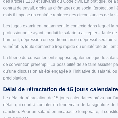
des articles 1130 et suivants du Code civil. En pratique, cela 
contrat de travail, droits au chômage) que social (protection lié
mais il impose un contrôle renforcé des circonstances de la si
Les juges examinent notamment le contexte dans lequel la ru
professionnelle ayant conduit le salarié à accepter « faute d
burn-out, dépression ou syndrome anxio-dépressif sera ainsi 
vulnérable, toute démarche trop rapide ou unilatérale de l’emp
La liberté du consentement suppose également que le salarié 
de convention prérempli. La possibilité de se faire assister par
qu’une discussion ait été engagée à l’initiative du salarié, o
précipitation.
Délai de rétractation de 15 jours calendair
Le délai de rétractation de 15 jours calendaires prévu par l
délai, qui court à compter du lendemain de la signature de la
sanction. Pour un salarié en incapacité temporaire, il const