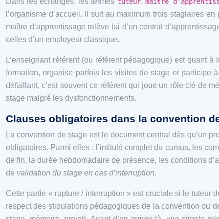
Dans les échanges, les termes
,
tuteur
maître d’apprentis
l’organisme d’accueil. Il suit au maximum trois stagiaires en 
maître d’apprentissage relève lui d’un contrat d’apprentissage
celles d’un employeur classique.
L’enseignant référent (ou référent pédagogique) est quant à lu
formation, organise parfois les visites de stage et particip
défaillant, c’est souvent ce référent qui joue un rôle clé de m
stage malgré les dysfonctionnements.
Clauses obligatoires dans la convention de 
La convention de stage est le document central dès qu’un probl
obligatoires. Parmi elles : l’intitulé complet du cursus, les co
de fin, la durée hebdomadaire de présence, les conditions d’au
de
validation du stage en cas d’interruption
.
Cette partie « rupture / interruption » est cruciale si le tut
respect des stipulations pédagogiques de la convention ou de ru
stage, mémoire, projet). Avant d’en arriver là, une simple r