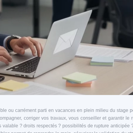
ible ou carrément parti en vacances en plein milieu du stage p
compagner, corriger vos travaux, vous conseiller et garantir le
lable ? droits respectés ? possibilités de rupture anticipée ?