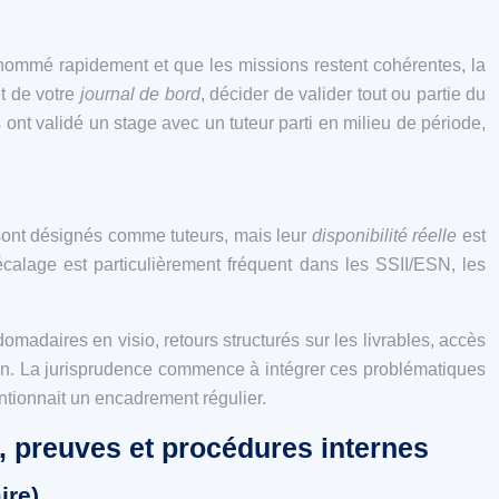
st nommé rapidement et que les missions restent cohérentes, la
et de votre
journal de bord
, décider de valider tout ou partie du
 ont validé un stage avec un tuteur parti en milieu de période,
ls sont désignés comme tuteurs, mais leur
disponibilité réelle
est
décalage est particulièrement fréquent dans les SSII/ESN, les
omadaires en visio, retours structurés sur les livrables, accès
ion. La jurisprudence commence à intégrer ces problématiques
ntionnait un encadrement régulier.
é, preuves et procédures internes
ire)