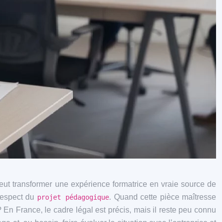
eut transformer une expérience formatrice en vraie source de
 respect du
. Quand cette pièce maîtresse
projet pédagogique
 En France, le cadre légal est précis, mais il reste peu connu