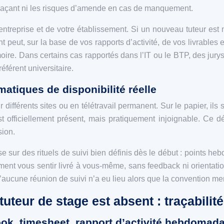
mplaçant ni les risques d’amende en cas de manquement.
l’entreprise et de votre établissement. Si un nouveau tuteur e
nt peut, sur la base de vos rapports d’activité, de vos livrables 
ire. Dans certains cas rapportés dans l’IT ou le BTP, des jurys
éférent universitaire.
ématiques de disponibilité réelle
ur différents sites ou en télétravail permanent. Sur le papier, i
est officiellement présent, mais pratiquement injoignable. Ce 
sion.
sur des rituels de suivi bien définis dès le début : points hebd
ement vous sentir livré à vous-même, sans feedback ni orientat
’aucune réunion de suivi n’a eu lieu alors que la convention me
uteur de stage est absent : traçabilit
ok, timesheet, rapport d’activité hebdomada