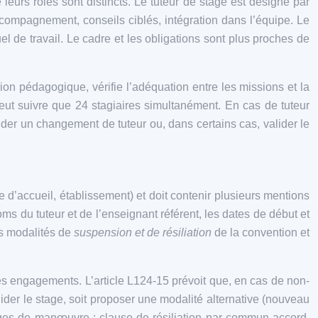
eurs rôles sont distincts. Le tuteur de stage est désigné par
 accompagnement, conseils ciblés, intégration dans l’équipe. Le
el de travail. Le cadre et les obligations sont plus proches de
sion pédagogique, vérifie l’adéquation entre les missions et la
peut suivre que 24 stagiaires simultanément. En cas de tuteur
mander un changement de tuteur ou, dans certains cas, valider le
e d’accueil, établissement) et doit contenir plusieurs mentions
noms du tuteur et de l’enseignant référent, les dates de début et
es modalités de
suspension et de résiliation
de la convention et
 ses engagements. L’article L124-15 prévoit que, en cas de non-
alider le stage, soit proposer une modalité alternative (nouveau
marges de manœuvre : clause de résiliation par commun accord,